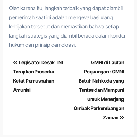
Oleh karena itu, langkah terbaik yang dapat diambil
pemerintah saat ini adalah mengevaluasi ulang
kebijakan tersebut dan memastikan bahwa setiap
langkah strategis yang diambil berada dalam koridor
hukum dan prinsip demokrasi.
Navigasi
Legislator Desak TNI
GMNI di Lautan
pos
Terapkan Prosedur
Perjuangan : GMNI
Ketat Pemusnahan
Butuh Nahkoda yang
Amunisi
Tuntas dan Mumpuni
untuk Menerjang
Ombak Perkembangan
Zaman