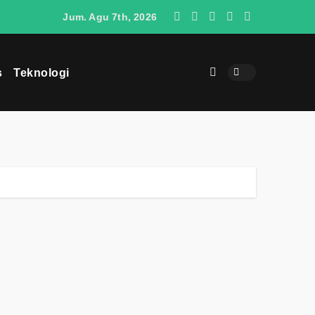
O4 Berpotensi Menjadi Penantang SUV Jepang di Indonesia
Jum. Agu 7th, 2026
s
Teknologi