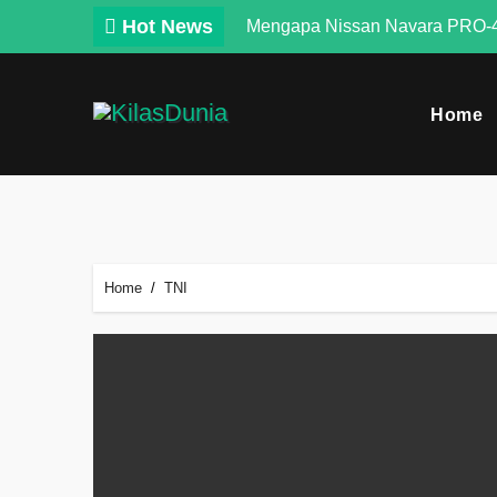
Skip
Hot News
Mengapa Nissan Navara PRO-4
to
content
Home
Home
TNI