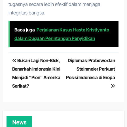
tugasnya secara lebih efektif dalam menjaga
integritas bangsa.
Baca juga
Perjalanan Kasus Hasto Kristiyanto
dalam Dugaan Perintangan Penyidikan
Navigasi
Bukan Lagi Non-Blok,
Diplomasi Prabowo dan
pos
Benarkah Indonesia Kini
Steinmeier Perkuat
Menjadi “Pion” Amerika
Posisi Indonesia di Eropa
Serikat?
News