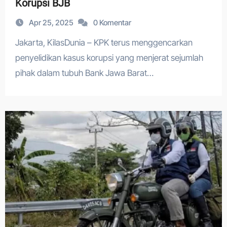
Korupsi BJB
Apr 25, 2025
0 Komentar
Jakarta, KilasDunia – KPK terus menggencarkan
penyelidikan kasus korupsi yang menjerat sejumlah
pihak dalam tubuh Bank Jawa Barat…