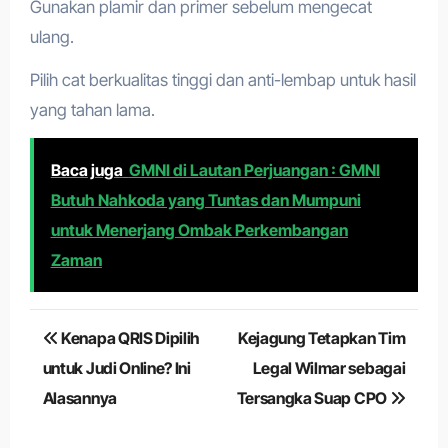
Gunakan plamir dan primer sebelum mengecat
ulang.
Pilih cat berkualitas tinggi dan anti-lembap untuk hasil
yang tahan lama.
Baca juga
GMNI di Lautan Perjuangan : GMNI
Butuh Nahkoda yang Tuntas dan Mumpuni
untuk Menerjang Ombak Perkembangan
Zaman
Navigasi
Kenapa QRIS Dipilih
Kejagung Tetapkan Tim
pos
untuk Judi Online? Ini
Legal Wilmar sebagai
Alasannya
Tersangka Suap CPO