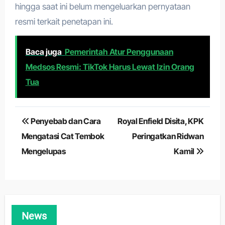
hingga saat ini belum mengeluarkan pernyataan
resmi terkait penetapan ini.
Baca juga
Pemerintah Atur Penggunaan
Medsos Resmi: TikTok Harus Lewat Izin Orang
Tua
Navigasi
Penyebab dan Cara
Royal Enfield Disita, KPK
pos
Mengatasi Cat Tembok
Peringatkan Ridwan
Mengelupas
Kamil
News