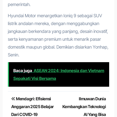
pemerintah.
Hyundai Motor menargetkan Ioniq 9 sebagai SUV
listrik andalan mereka, dengan menggabungkan
jangkauan berkendara yang panjang, desain inovatif,
serta kenyamanan premium untuk menarik pasar
domestik maupun global. Demikian disiarkan Yonhap,
Senin.
Baca juga
ASEAN 2024: Indonesia dan Vietnam
Sepakati Visi Bersama
Navigasi
Mendagri: Efisiensi
Ilmuwan Dunia
pos
Anggaran 2025 Belajar
Kembangkan Teknologi
Dari COVID-19
AI Yang Bisa