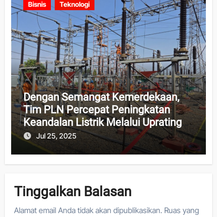
Bisnis
Teknologi
Dengan Semangat Kemerdekaan,
Tim PLN Percepat Peningkatan
Keandalan Listrik Melalui Uprating
Peralatan di Gardu Induk 150 kV
Jul 25, 2025
Kaliwungu
Tinggalkan Balasan
Alamat email Anda tidak akan dipublikasikan.
Ruas yang