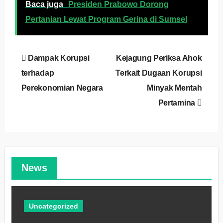
Baca juga
Presiden Prabowo Dorong
Pertanian Lewat Program Gerina di Sumsel
Navigasi
Dampak Korupsi
Kejagung Periksa Ahok
pos
terhadap
Terkait Dugaan Korupsi
Perekonomian Negara
Minyak Mentah
Pertamina
News
Uncategorized