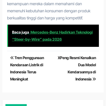
kemampuan mereka dalam memahami dan
memenuhi kebutuhan konsumen dengan produk
berkualitas tinggi dan harga yang kompetitif.
Baca juga
Mercedes-Benz Hadirkan Teknologi
“Steer-by-Wire” pada 2026
Navigasi
Tren Penggunaan
XPeng Resmi Kenalkan
pos
Kendaraan Listrik di
Dua Model
Indonesia Terus
Kendaraannya di
Meningkat
Indonesia