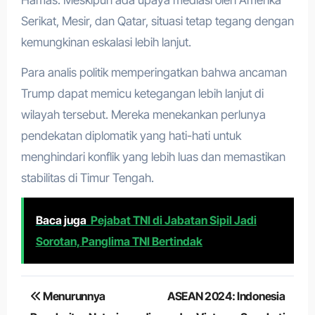
Hamas. Meskipun ada upaya mediasi oleh Amerika
Serikat, Mesir, dan Qatar, situasi tetap tegang dengan
kemungkinan eskalasi lebih lanjut.
Para analis politik memperingatkan bahwa ancaman
Trump dapat memicu ketegangan lebih lanjut di
wilayah tersebut. Mereka menekankan perlunya
pendekatan diplomatik yang hati-hati untuk
menghindari konflik yang lebih luas dan memastikan
stabilitas di Timur Tengah.
Baca juga
Pejabat TNI di Jabatan Sipil Jadi
Sorotan, Panglima TNI Bertindak
Navigasi
Menurunnya
ASEAN 2024: Indonesia