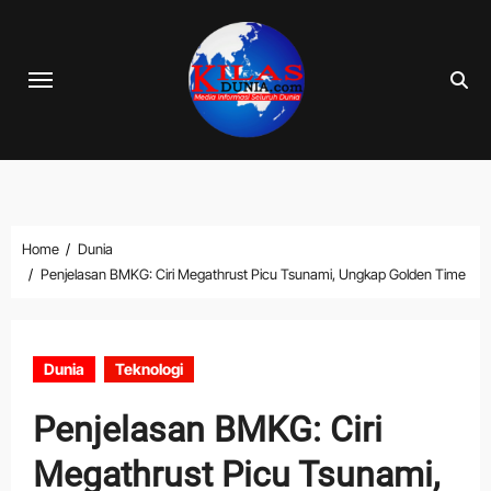
Skip
to
content
Home
Dunia
Penjelasan BMKG: Ciri Megathrust Picu Tsunami, Ungkap Golden Time
Dunia
Teknologi
Penjelasan BMKG: Ciri
Megathrust Picu Tsunami,