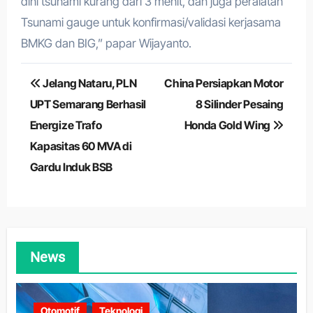
dini tsunami kurang dari 3 menit, dan juga peralatan
Tsunami gauge untuk konfirmasi/validasi kerjasama
BMKG dan BIG,” papar Wijayanto.
Navigasi
Jelang Nataru, PLN
China Persiapkan Motor
pos
UPT Semarang Berhasil
8 Silinder Pesaing
Energize Trafo
Honda Gold Wing
Kapasitas 60 MVA di
Gardu Induk BSB
News
Otomotif
Teknologi