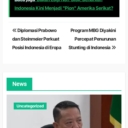
Indonesia Kini Menjadi "Pion" Amerika Serikat?
Navigasi
Diplomasi Prabowo
Program MBG Diyakini
pos
dan Steinmeier Perkuat
Percepat Penurunan
Posisi Indonesia di Eropa
Stunting di Indonesia
News
Uncategorized