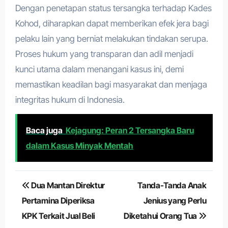
Dengan penetapan status tersangka terhadap Kades
Kohod, diharapkan dapat memberikan efek jera bagi
pelaku lain yang berniat melakukan tindakan serupa.
Proses hukum yang transparan dan adil menjadi
kunci utama dalam menangani kasus ini, demi
memastikan keadilan bagi masyarakat dan menjaga
integritas hukum di Indonesia.
Baca juga
Kejagung: Peran 2 Tersangka Baru
dalam Kasus Minyak Mentah
Navigasi
Dua Mantan Direktur
Tanda-Tanda Anak
pos
Pertamina Diperiksa
Jenius yang Perlu
KPK Terkait Jual Beli
Diketahui Orang Tua