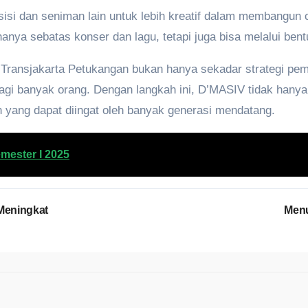
sisi dan seniman lain untuk lebih kreatif dalam membangun c
nya sebatas konser dan lagu, tetapi juga bisa melalui bentu
ransjakarta Petukangan bukan hanya sekadar strategi pema
bagi banyak orang. Dengan langkah ini, D’MASIV tidak hany
n yang dapat diingat oleh banyak generasi mendatang.
mester I 2025
 Meningkat
Menu