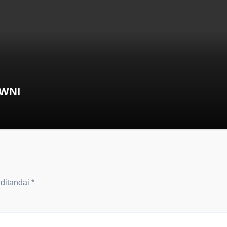
 WNI
 ditandai
*