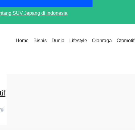
tang SUV Jepang di Indonesia
Program TJSL PLN 
Menjadi Peluang E
Home
Bisnis
Dunia
Lifestyle
Olahraga
Otomotif
if