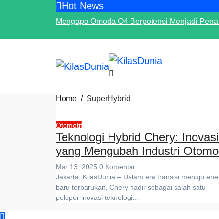
Hot News
Skip
to
Mengapa Omoda O4 Berpotensi Menjadi Penan
content
Home
SuperHybrid
Otomotif
Teknologi Hybrid Chery: Inovasi
yang Mengubah Industri Otomot
Mar 13, 2025
0 Komentar
Jakarta, KilasDunia – Dalam era transisi menuju energi
baru terbarukan, Chery hadir sebagai salah satu
pelopor inovasi teknologi…