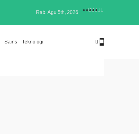
Rab. Agu 5th, 2026
Menjadi Harapan Besar di TPA Kawatuna: Mengubah Sampah
konomi dan Lingkungan
Sains
Teknologi