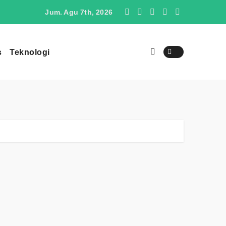
O4 Berpotensi Menjadi Penantang SUV Jepang di Indonesia
Jum. Agu 7th, 2026
s
Teknologi