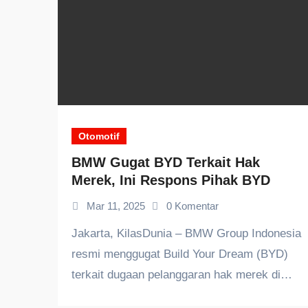
Otomotif
BMW Gugat BYD Terkait Hak
Merek, Ini Respons Pihak BYD
Mar 11, 2025
0 Komentar
Jakarta, KilasDunia – BMW Group Indonesia
resmi menggugat Build Your Dream (BYD)
terkait dugaan pelanggaran hak merek di…