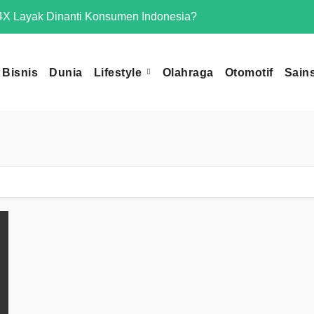
X Layak Dinanti Konsumen Indonesia?
Mengapa Omoda 
Bisnis
Dunia
Lifestyle
Olahraga
Otomotif
Sain