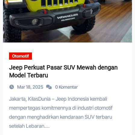
Otomotif
Jeep Perkuat Pasar SUV Mewah dengan
Model Terbaru
Mar 18, 2025
0 Komentar
Jakarta, KilasDunia – Jeep Indonesia kembali
mempertegas komitmennya di industri otomotif
dengan menghadirkan kendaraan SUV terbaru
setelah Lebaran.…