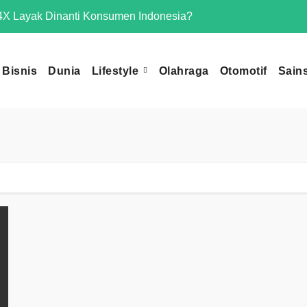
X Layak Dinanti Konsumen Indonesia?
Mengapa Omoda 
Bisnis
Dunia
Lifestyle
Olahraga
Otomotif
Sain