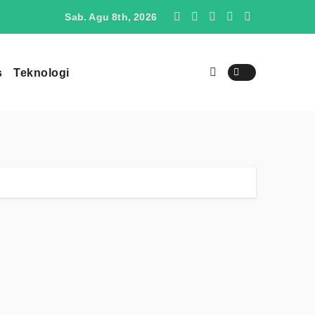
O4 Berpotensi Menjadi Penantang SUV Jepang di Indonesia
Sab. Agu 8th, 2026
s
Teknologi