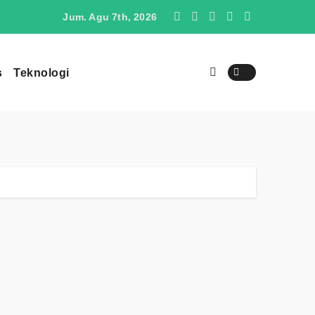
O4 Berpotensi Menjadi Penantang SUV Jepang di Indonesia
Jum. Agu 7th, 2026
s
Teknologi