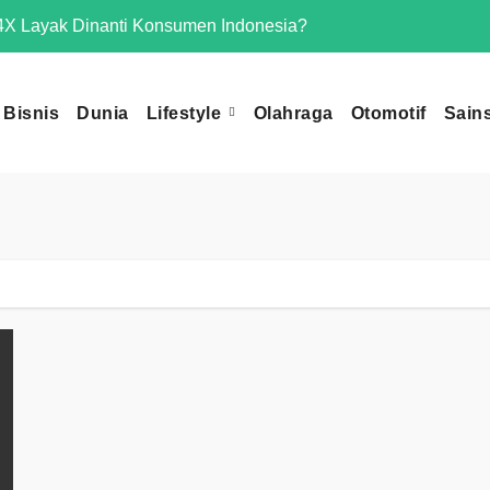
X Layak Dinanti Konsumen Indonesia?
Mengapa Omoda 
Bisnis
Dunia
Lifestyle
Olahraga
Otomotif
Sain