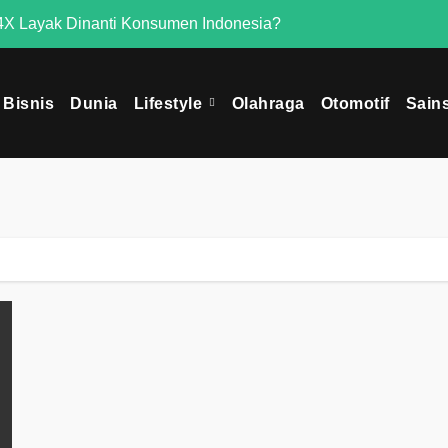
X Layak Dinanti Konsumen Indonesia?
Mengapa Omoda 
Bisnis
Dunia
Lifestyle
Olahraga
Otomotif
Sain