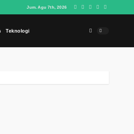
O4 Berpotensi Menjadi Penantang SUV Jepang di Indonesia
Jum. Agu 7th, 2026
s
Teknologi