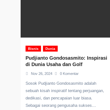
Bisnis
Dunia
Pudjianto Gondosasmito: Inspirasi
di Dunia Usaha dan Golf
Nov 26, 2024
0 Komentar
Sosok Pudjianto Gondosasmito adalah
sebuah kisah inspiratif tentang perjuangan,
dedikasi, dan pencapaian luar biasa.
Sebagai seorang pengusaha sukses…