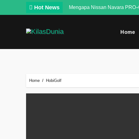
Skip
Hot News
Mengapa Nissan Navara PRO-4
to
content
Home
Home
HobiGolf