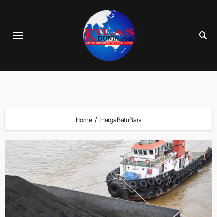
Skip
to
content
Home
HargaBatuBara