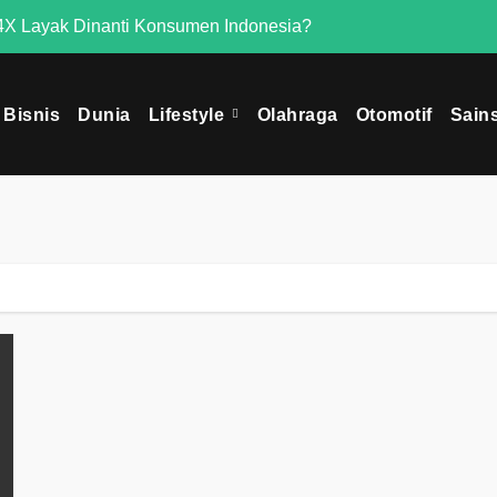
X Layak Dinanti Konsumen Indonesia?
Mengapa Omoda 
Bisnis
Dunia
Lifestyle
Olahraga
Otomotif
Sain