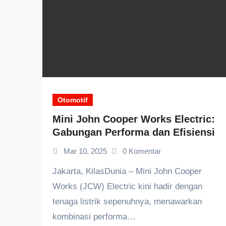
Otomotif
Mini John Cooper Works Electric:
Gabungan Performa dan Efisiensi
Mar 10, 2025
0 Komentar
Jakarta, KilasDunia – Mini John Cooper
Works (JCW) Electric kini hadir dengan
tenaga listrik sepenuhnya, menawarkan
kombinasi performa…