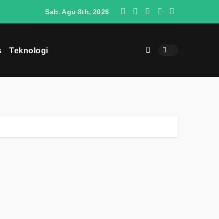
O4 Berpotensi Menjadi Penantang SUV Jepang di Indonesia
Sab. Agu 8th, 2026
s
Teknologi