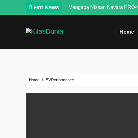
Skip
Hot News
Mengapa Nissan Navara PRO-4
to
content
Home
Home
EVPerformance