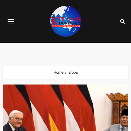
Skip
to
content
Home
Eropa