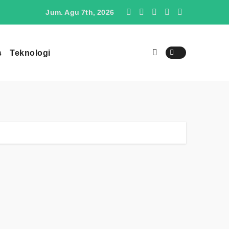
O4 Berpotensi Menjadi Penantang SUV Jepang di Indonesia
Jum. Agu 7th, 2026
s
Teknologi