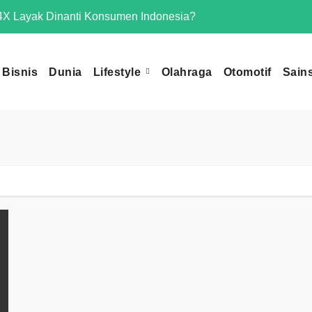
X Layak Dinanti Konsumen Indonesia?
Mengapa Omoda 
Bisnis
Dunia
Lifestyle
Olahraga
Otomotif
Sain