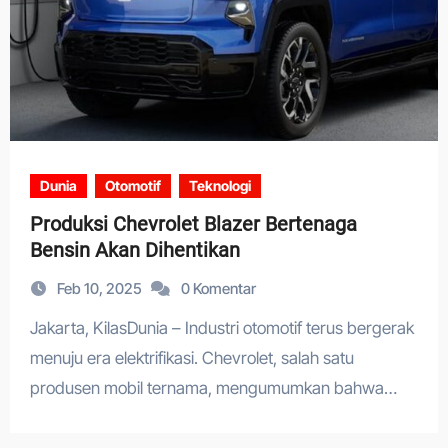
Dunia
Otomotif
Teknologi
Produksi Chevrolet Blazer Bertenaga
Bensin Akan Dihentikan
Feb 10, 2025
0 Komentar
Jakarta, KilasDunia – Industri otomotif terus bergerak
menuju era elektrifikasi. Chevrolet, salah satu
produsen mobil ternama, mengumumkan bahwa…