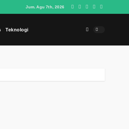
O4 Berpotensi Menjadi Penantang SUV Jepang di Indonesia
Jum. Agu 7th, 2026
s
Teknologi