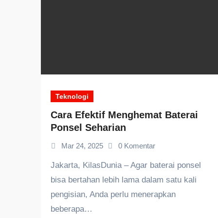
Teknologi
Cara Efektif Menghemat Baterai
Ponsel Seharian
Mar 24, 2025
0 Komentar
Jakarta, KilasDunia – Agar baterai ponsel
bisa bertahan lebih lama dalam satu kali
pengisian, Anda perlu menerapkan
beberapa…