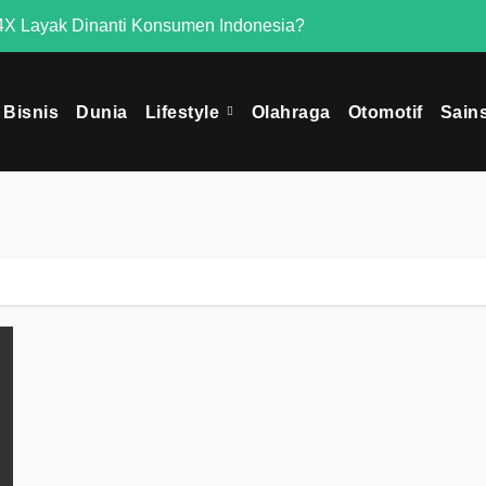
X Layak Dinanti Konsumen Indonesia?
Mengapa Omoda 
Bisnis
Dunia
Lifestyle
Olahraga
Otomotif
Sain