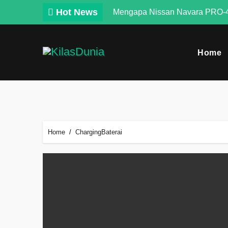
Skip
Hot News
Mengapa Nissan Navara PRO-4
to
content
Home
Home
ChargingBaterai