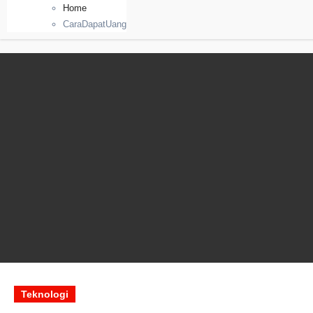
Home
CaraDapatUang
Teknologi