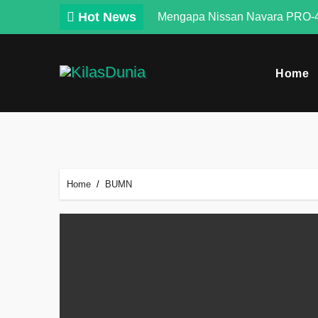
Skip
Hot News
Mengapa Nissan Navara PRO-4
to
content
Home
Home
BUMN