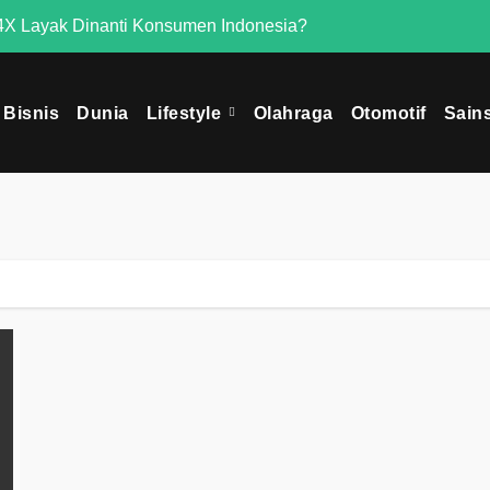
X Layak Dinanti Konsumen Indonesia?
Mengapa Omoda 
Bisnis
Dunia
Lifestyle
Olahraga
Otomotif
Sain