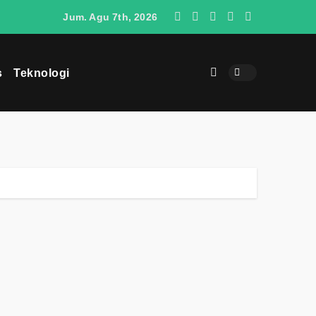
O4 Berpotensi Menjadi Penantang SUV Jepang di Indonesia
Jum. Agu 7th, 2026
s
Teknologi