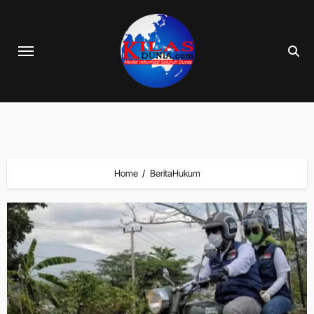
Skip
to
content
Home
BeritaHukum